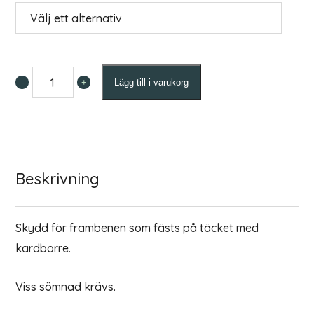
-
+
Lägg till i varukorg
Benskydd
till
Eksemtäcke
mängd
Beskrivning
Skydd för frambenen som fästs på täcket med
kardborre.
Viss sömnad krävs.