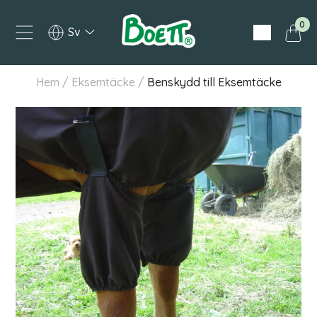
0
Svenska
Hem
/
Eksemtäcke
/
Benskydd till Eksemtäcke