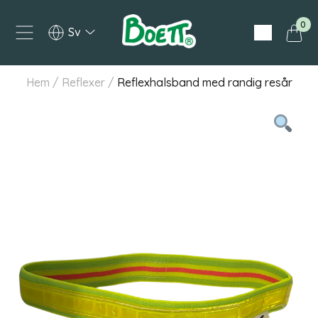
0
Svenska
Hem
/
Reflexer
/
Reflexhalsband med randig resår