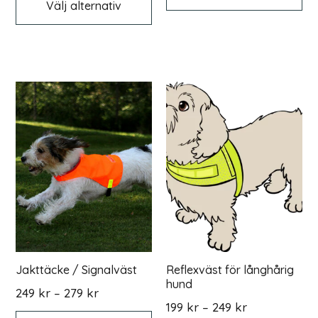
Välj alternativ
produkten
ha
299 kr
har
fle
flera
var
varianter.
De
De
oli
olika
alt
alternativen
ka
kan
väl
väljas
på
på
pr
produktsidan
Jakttäcke / Signalväst
Reflexväst för långhårig
hund
Prisintervall:
249
kr
–
279
kr
Prisintervall:
249 kr
Den
199
kr
–
249
kr