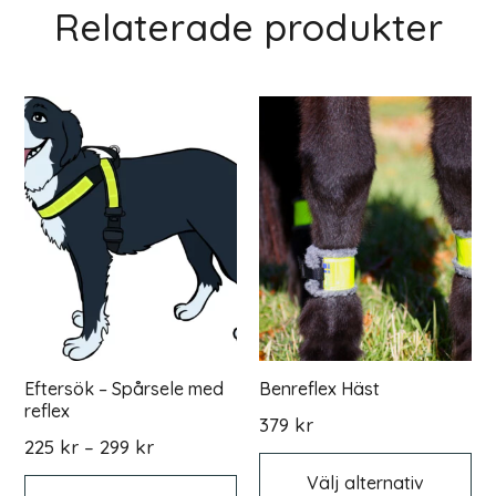
Relaterade produkter
Eftersök – Spårsele med
Benreflex Häst
reflex
379
kr
Prisintervall:
225
kr
–
299
kr
De
225 kr
Den
hä
Välj alternativ
här
pr
till