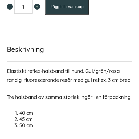
-
+
Lägg till i varukorg
Reflexhalsband
med
randig
resår
mängd
Beskrivning
Elastiskt reflex-halsband till hund. Gul/grön/rosa
randig fluorescerande resår med gul reflex. 3 cm bred
Tre halsband av samma storlek ingår i en förpackning.
40 cm
45 cm
50 cm