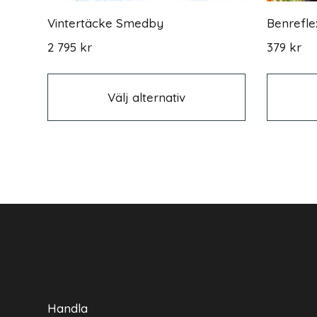
Vintertäcke Smedby
Benrefle
2 795
kr
379
kr
Den
här
produkten
Välj alternativ
har
flera
varianter.
De
olika
alternativen
kan
väljas
på
produktsida
Handla