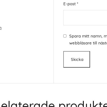
E-post
*
n
Spara mitt namn, m
webbläsare till näs
elaterade produkt