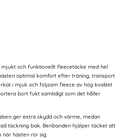
 mjukt och funktionellt fleecetäcke med hel
 hästen optimal komfort efter träning, transport
lverkat i mjuk och följsam fleece av hög kvalitet
sportera bort fukt samtidigt som det håller
alsen ger extra skydd och värme, medan
ökad täckning bak. Benbanden hjälper täcket att
n när hästen rör sig.