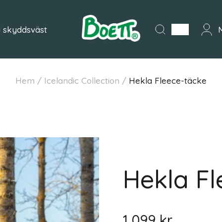
 skyddsväst
M
Hem
/
Icelandic Collection
/
Hekla Fleece-täcke
Hekla Fl
1 099
kr