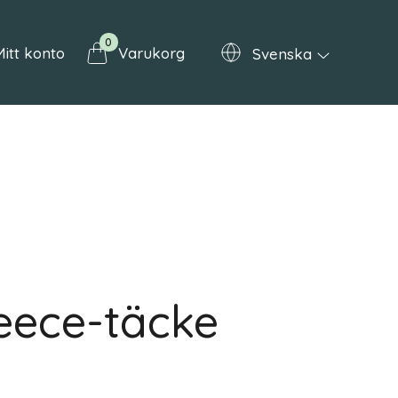
0
itt konto
Varukorg
Svenska
eece-täcke