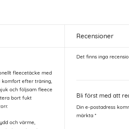
Recensioner
Det finns inga recensio
onellt fleecetäcke med
l komfort efter träning,
i mjuk och följsam fleece
Bli först med att r
rtera bort fukt
orr.
Din e-postadress komm
märkta
*
kydd och värme,