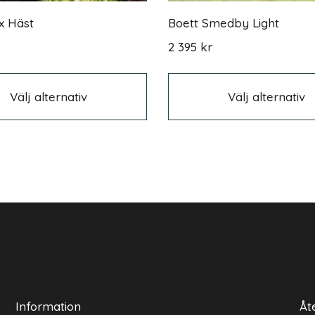
x Häst
Boett Smedby Light
2 395
kr
Den
här
produkten
Välj alternativ
Välj alternativ
har
flera
varianter.
De
olika
alternativen
kan
väljas
på
n
produktsidan
Information
Åt