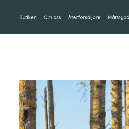
Butiken
Om oss
Återförsäljare
Måttsydd