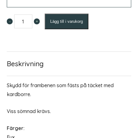
-
+
Lägg till i varukorg
Benskydd
till
Eksemtäcke
mängd
Beskrivning
Skydd för frambenen som fästs på täcket med
kardborre.
Viss sömnad krävs.
Färger:
Fux