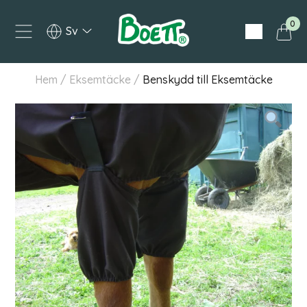
0
Svenska
Hem
/
Eksemtäcke
/
Benskydd till Eksemtäcke