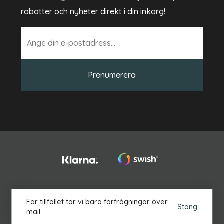
rabatter och nyheter direkt i din inkorg!
Prenumerera
2026 © Boett. Alla rättigheter reserverade.
För tillfället tar vi bara förfrågningar över
Stäng
mail